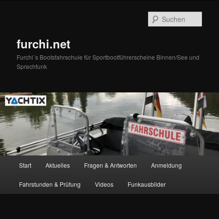
Zum
primären
Such
Inhalt
springen
furchi.net
Furchi´s Bootsfahrschule für Sportbootführerscheine Binnen/See und
Sprechfunk
Hauptmenü
Start
Aktuelles
Fragen & Antworten
Anmeldung
Fahrstunden & Prüfung
Videos
Funkausbilder