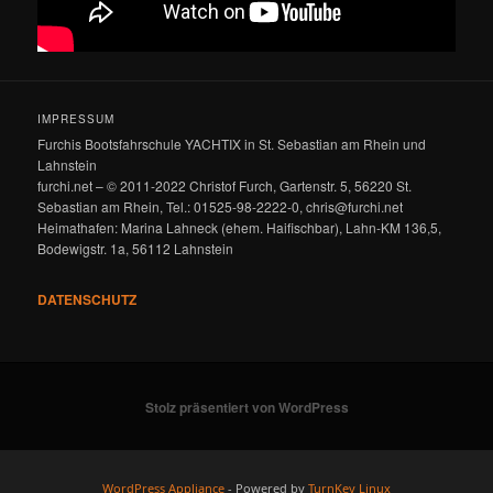
IMPRESSUM
Furchis Bootsfahrschule YACHTIX in St. Sebastian am Rhein und
Lahnstein
furchi.net – © 2011-2022 Christof Furch, Gartenstr. 5, 56220 St.
Sebastian am Rhein, Tel.: 01525-98-2222-0, chris@furchi.net
Heimathafen: Marina Lahneck (ehem. Haifischbar), Lahn-KM 136,5,
Bodewigstr. 1a, 56112 Lahnstein
DATENSCHUTZ
Stolz präsentiert von WordPress
WordPress Appliance
- Powered by
TurnKey Linux