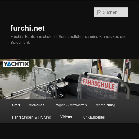
Zum
primären
Such
Inhalt
springen
furchi.net
Furchi´s Bootsfahrschule für Sportbootführerscheine Binnen/See und
Sprechfunk
Hauptmenü
Start
Aktuelles
Fragen & Antworten
Anmeldung
Videos
Fahrstunden & Prüfung
Funkausbilder