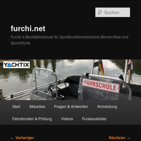
Zum
primären
Such
Inhalt
springen
furchi.net
Furchi´s Bootsfahrschule für Sportbootführerscheine Binnen/See und
Sprechfunk
Hauptmenü
Start
Aktuelles
Fragen & Antworten
Anmeldung
Fahrstunden & Prüfung
Videos
Funkausbilder
Beitragsnavigation
←
Vorheriger
Nächster
→