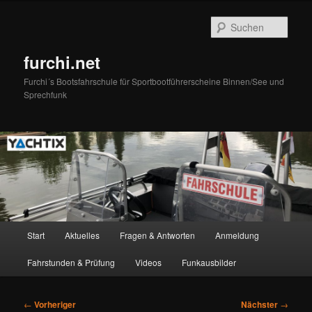
Zum
primären
Such
Inhalt
springen
furchi.net
Furchi´s Bootsfahrschule für Sportbootführerscheine Binnen/See und
Sprechfunk
Hauptmenü
Start
Aktuelles
Fragen & Antworten
Anmeldung
Fahrstunden & Prüfung
Videos
Funkausbilder
Beitragsnavigation
←
Vorheriger
Nächster
→