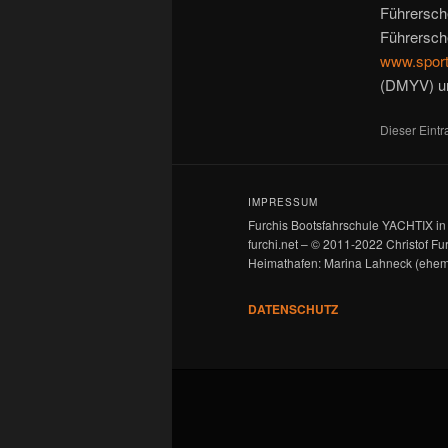
Führersch
Führersche
www.sport
(DMYV) u
Dieser Eint
IMPRESSUM
Furchis Bootsfahrschule YACHTIX in
furchi.net – © 2011-2022 Christof Fu
Heimathafen: Marina Lahneck (ehem.
DATENSCHUTZ