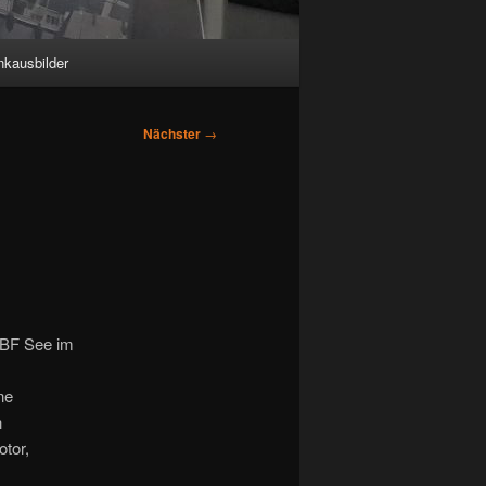
nkausbilder
Nächster
→
SBF See im
ne
h
tor,