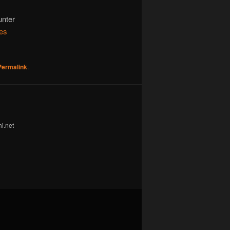
nter
es
Permalink
.
i.net