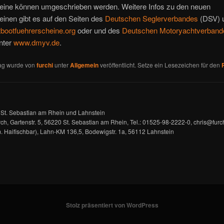
eine können umgeschrieben werden. Weitere Infos zu den neuen
inen gibt es auf den Seiten des
Deutschen Seglerverbandes
(DSV) u
bootfuehrerscheine.org
oder und des
Deutschen Motoryachtverband
nter
www.dmyv.de
.
rag wurde von
furchi
unter
Allgemein
veröffentlicht. Setze ein Lesezeichen für den
 St. Sebastian am Rhein und Lahnstein
rch, Gartenstr. 5, 56220 St. Sebastian am Rhein, Tel.: 01525-98-2222-0, chris@furch
 Haifischbar), Lahn-KM 136,5, Bodewigstr. 1a, 56112 Lahnstein
Stolz präsentiert von WordPress