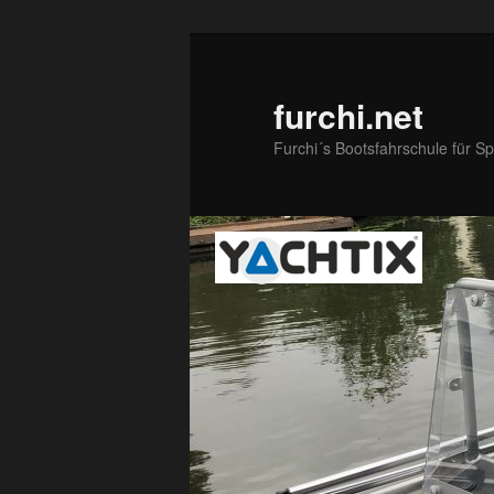
Zum
primären
Inhalt
furchi.net
springen
Furchi´s Bootsfahrschule für S