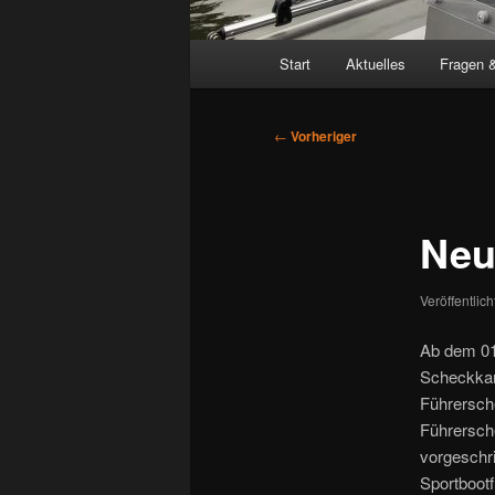
Hauptmenü
Start
Aktuelles
Fragen 
Beitragsnavigation
←
Vorheriger
Neu
Veröffentlic
Ab dem 01
Scheckkar
Führersche
Führersche
vorgeschr
Sportboot