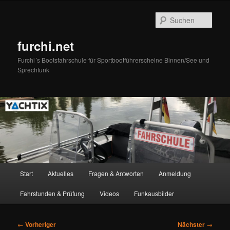
Zum
primären
Such
Inhalt
springen
furchi.net
Furchi´s Bootsfahrschule für Sportbootführerscheine Binnen/See und
Sprechfunk
Hauptmenü
Start
Aktuelles
Fragen & Antworten
Anmeldung
Fahrstunden & Prüfung
Videos
Funkausbilder
Beitragsnavigation
←
Vorheriger
Nächster
→